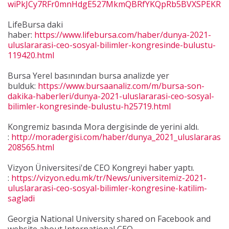
wiPkJCy7RFr0mnHdgE527MkmQBRfYKQpRb5BVXSPEKRP
LifeBursa daki
haber:
https://www.lifebursa.com/haber/dunya-2021-
uluslararasi-ceo-sosyal-bilimler-kongresinde-bulustu-
119420.html
Bursa Yerel basınından bursa analizde yer
bulduk:
https://www.bursaanaliz.com/m/bursa-son-
dakika-haberleri/dunya-2021-uluslararasi-ceo-sosyal-
bilimler-kongresinde-bulustu-h25719.html
Kongremiz basında Mora dergisinde de yerini aldı.
:
http://moradergisi.com/haber/dunya_2021_uluslararasi_
208565.html
Vizyon Üniversitesi'de CEO Kongreyi haber yaptı.
:
https://vizyon.edu.mk/tr/News/universitemiz-2021-
uluslararasi-ceo-sosyal-bilimler-kongresine-katilim-
sagladi
Georgia National University shared on Facebook and