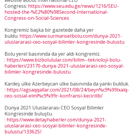
website about International CEO
Congress:
https://www.seu.edu.ge/news/1216/SEU-
hosted-the-%E2%80%98Second-International-
Congress-on-Social-Sciences
Kongremiz başka bir gazetede daha yer
buldu:
https://www.surmansetbolu.com/dunya-2021-
uluslararasi-ceo-sosyal-bilimler-kongresinde-bulustu
Bolu yerel basınında da yer aldı kongremiz.
:
https://www.bizbolulular.com/bilim--teknoloji-bolu-
haberleri/23170-dunya-2021-uluslararasi-ceo-sosyal-
bilimler-kongresinde-bulustu
Kardeş ülke Azerbeycan ülke basınında da yankı bulduk.
:
https://agsaqqallar.com/2021/08/24/beyn%c9%99lxalq-
ceo-sosial-elml%c9%99r-konfransi-kecirilib/
Dünya 2021 Uluslararası CEO Sosyal Bilimler
Kongresinde buluştu.
:
https://www.detayhaberler.com/dunya-2021-
uluslararasi-ceo-sosyal-bilimler-kongresinde-
bulustu/133625/