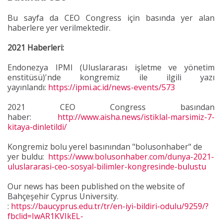
Bu sayfa da CEO Congress için basında yer alan
haberlere yer verilmektedir.
2021 Haberleri:
Endonezya IPMI (Uluslararası işletme ve yönetim
enstitüsü)'nde kongremiz ile ilgili yazı
yayınlandı:
https://ipmi.ac.id/news-events/573
2021 CEO Congress basından
haber:
http://www.aisha.news/istiklal-marsimiz-7-
kitaya-dinletildi/
Kongremiz bolu yerel basınından "bolusonhaber" de
yer buldu:
https://www.bolusonhaber.com/dunya-2021-
uluslararasi-ceo-sosyal-bilimler-kongresinde-bulustu
Our news has been published on the website of
Bahçeşehir Cyprus University.
:
https://baucyprus.edu.tr/tr/en-iyi-bildiri-odulu/9259/?
fbclid=IwAR1KVIkEL-