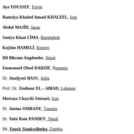
Aya YOUSSEF
,
Egypt
Ramziya Khaleel Ismael KHALEEL
,
Iraq
Abdul MAJİD
,
Japan
Soniya Khan LİMA
,
Bangladesh
Kujtim HAMELİ
,
Kosovo
Dil Bikram Angdembe
,
Nepal
Emmanuel Obed DADZIE
, R
omania
Dr.
Analjyoti BASU
,
India
Prof. Dr.
Zouhour EL – ABIAD,
Lebanon
Mortaza Chaychi Semsari,
Iran
Dr.
Amina OMRANE
,
Tunusia
Dr.
Tulsi Ram PANDEY
,
Nepal
Mr.
Enock Siankwilimba,
Zambia