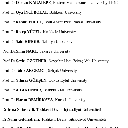
Prof.Dr.
Osman KARATEPE
, Eastern Mediterranean University TRNC
Prof.Dr.
Oya İNCİ BOLAT
, Balıkesir University
Prof.Dr.
Rahmi YÜCEL,
Bolu Abant İzzet Baysal University
Prof.Dr.
Recep YÜCEL
, Kırıkkale University
Prof.Dr.
Said KINGIR,
Sakarya University
Prof.Dr.
Sima NART
, Sakarya University
Prof.Dr.
Şevki ÖZGENER
, Nevşehir Hacı Bektaş Veli University
Prof.Dr.
Tahir AKGEMCİ
, Selçuk University
Prof.Dr.
Yılmaz GÖKŞEN
, Dokuz Eylül University
Prof.Dr.
Ali AKDEMİR
, İstanbul Arel University
Prof.Dr.
Harun DEMİRKAYA
, Kocaeli University
Dr.
Irma Shioshvili,
Toshkent Davlat Iqtisodiyot Universiteti
Dr.
Nunu Geldiashvili,
Toshkent Davlat Iqtisodiyot Universiteti