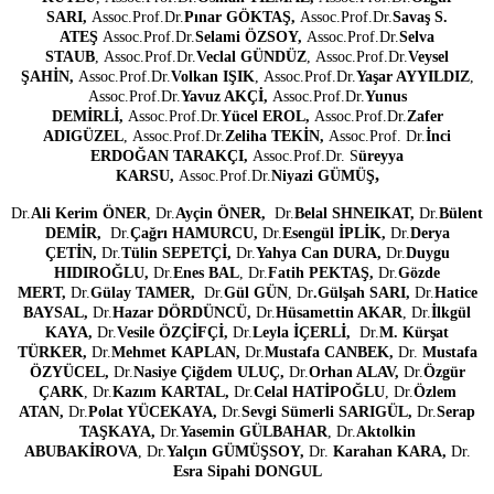
SARI,
Assoc.Prof.Dr.
Pınar GÖKTAŞ,
Assoc.Prof.Dr.
Savaş S.
ATEŞ
Assoc.Prof.Dr.
Selami ÖZSOY,
Assoc.Prof.Dr.
Selva
STAUB
, Assoc.Prof.Dr.
Veclal GÜNDÜZ
, Assoc.Prof.Dr.
Veysel
ŞAHİN,
Assoc.Prof.Dr.
Volkan IŞIK
, Assoc.Prof.Dr.
Yaşar AYYILDIZ
,
Assoc.Prof.Dr.
Yavuz AKÇİ,
Assoc.Prof.Dr.
Yunus
DEMİRLİ,
Assoc.Prof.Dr.
Yücel EROL,
Assoc.Prof.Dr.
Zafer
ADIGÜZEL
, Assoc.Prof.Dr.
Zeliha TEKİN,
Assoc.Prof. Dr.
İnci
ERDOĞAN TARAKÇI,
Assoc.Prof.Dr. S
üreyya
,
KARSU,
Assoc.Prof.Dr.
Niyazi GÜMÜŞ
Dr.
Ali Kerim ÖNER
, Dr.
Ayçin ÖNER,
Dr.
Belal SHNEIKAT,
Dr.
Bülent
DEMİR,
Dr.
Çağrı HAMURCU,
Dr.
Esengül İPLİK,
Dr.
Derya
ÇETİN,
Dr.
Tülin SEPETÇİ,
Dr.
Yahya Can DURA,
Dr.
Duygu
HIDIROĞLU,
Dr.
Enes BAL
, Dr.
Fatih PEKTAŞ,
Dr.
Gözde
MERT,
Dr.
Gülay TAMER,
Dr.
Gül GÜN
, Dr
.Gülşah SARI,
Dr.
Hatice
BAYSAL,
Dr.
Hazar DÖRDÜNCÜ,
Dr.
Hüsamettin AKAR
, Dr.
İlkgül
KAYA,
Dr.
Vesile ÖZÇİFÇİ,
Dr.
Leyla İÇERLİ,
Dr.
M. Kürşat
TÜRKER,
Dr.
Mehmet KAPLAN,
Dr.
Mustafa CANBEK,
Dr.
Mustafa
ÖZYÜCEL,
Dr.
Nasiye Çiğdem ULUÇ,
Dr.
Orhan ALAV,
Dr.
Özgür
ÇARK
, Dr.
Kazım KARTAL,
Dr.
Celal HATİPOĞLU
, Dr.
Özlem
ATAN,
Dr.
Polat YÜCEKAYA,
Dr.
Sevgi Sümerli SARIGÜL,
Dr.
Serap
TAŞKAYA,
Dr.
Yasemin GÜLBAHAR
, Dr.
Aktolkin
ABUBAKİROVA
,
Dr.
Yalçın GÜMÜŞSOY,
Dr.
Karahan KARA,
Dr.
Esra Sipahi DONGUL