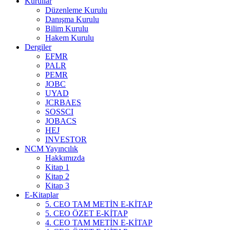
Kurullar
Düzenleme Kurulu
Danışma Kurulu
Bilim Kurulu
Hakem Kurulu
Dergiler
EFMR
PALR
PEMR
JOBC
UYAD
JCRBAES
SOSSCI
JOBACS
HEJ
INVESTOR
NCM Yayıncılık
Hakkımızda
Kitap 1
Kitap 2
Kitap 3
E-Kitaplar
5. CEO TAM METİN E-KİTAP
5. CEO ÖZET E-KİTAP
4. CEO TAM METİN E-KİTAP