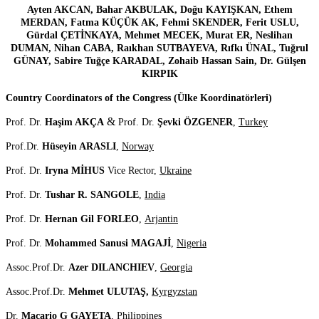
Ayten AKCAN, Bahar AKBULAK, Doğu KAYIŞKAN, Ethem
MERDAN, Fatma KÜÇÜK AK, Fehmi SKENDER, Ferit USLU,
Gürdal ÇETİNKAYA, Mehmet MECEK, Murat ER, Neslihan
DUMAN, Nihan CABA, Raıkhan SUTBAYEVA, Rıfkı ÜNAL, Tuğrul
GÜNAY, Sabire Tuğçe KARADAL, Zohaib Hassan Sain, Dr. Gülşen
KIRPIK
Country Coordinators of the Congress (Ülke Koordinatörleri)
&
Prof. Dr.
Haşim AKÇA
Prof. Dr.
Şevki ÖZGENER
,
Turkey
Prof.Dr.
Hüseyin ARASLI
,
Norway
Prof. Dr.
Iryna MİHUS
Vice Rector,
Ukraine
Prof. Dr.
Tushar R. SANGOLE
,
India
Prof. Dr.
Hernan Gil FORLEO
,
Arjantin
Prof. Dr.
Mohammed Sanusi MAGAJİ
,
Nigeria
Assoc.Prof.Dr.
Azer DILANCHIEV
,
Georgia
Assoc.Prof.Dr.
Mehmet ULUTAŞ,
Kyrgyzstan
Dr.
Macario G GAYETA
,
Philippines