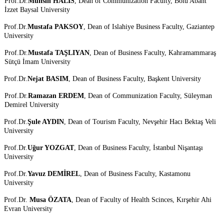
Prof.Dr.
Muhsin HALİS
, Dean of Communization Faculty, Bolu Abant
İzzet Baysal University
Prof.Dr.
Mustafa PAKSOY
, Dean of Islahiye Business Faculty, Gaziantep
University
Prof.Dr.
Mustafa TAŞLIYAN
, Dean of Business Faculty, Kahramammaraş
Sütçü İmam University
Prof.Dr.
Nejat BASIM
, Dean of Business Faculty, Başkent University
Prof.Dr.
Ramazan ERDEM
, Dean of Communization Faculty, Süleyman
Demirel University
Prof.Dr.
Şule AYDIN
, Dean of Tourism Faculty, Nevşehir Hacı Bektaş Veli
University
Prof.Dr.
Uğur YOZGAT
, Dean of Business Faculty, İstanbul Nişantaşı
University
Prof.Dr.
Yavuz DEMİREL
, Dean of Business Faculty, Kastamonu
University
Prof.Dr.
Musa ÖZATA
, Dean of Faculty of Health Scinces, Kırşehir Ahi
Evran University