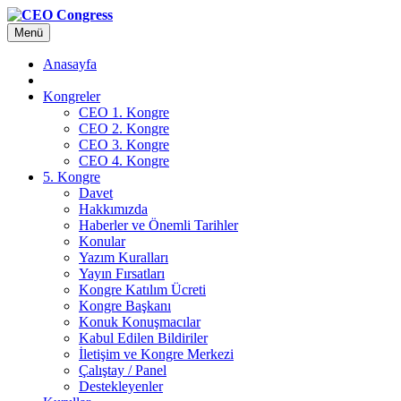
Menü
Anasayfa
Kongreler
CEO 1. Kongre
CEO 2. Kongre
CEO 3. Kongre
CEO 4. Kongre
5. Kongre
Davet
Hakkımızda
Haberler ve Önemli Tarihler
Konular
Yazım Kuralları
Yayın Fırsatları
Kongre Katılım Ücreti
Kongre Başkanı
Konuk Konuşmacılar
Kabul Edilen Bildiriler
İletişim ve Kongre Merkezi
Çalıştay / Panel
Destekleyenler