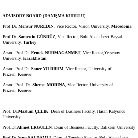
ADVISORY BOARD (DANIŞMA KURULU)
Prof.Dr.
Mensur NUREDİN
, Vice Rector, Vision University,
Macedonia
Prof.Dr.
Samettin GÜNDÜZ
, Vice Rector, Bolu Abant İzzet Baysal
University,
Turkey
Assoc. Prof.Dr.
Ermek NURMAGANMET
, Vice Rector,Yessenov
University,
Kazakhistan
Assoc. Prof.Dr.
Soner YILDIRIM
, Vice Rector, University of
Prizren,
Kosovo
Assoc. Prof. Dr.
Shemsi MORINA
, Vice Rector, University of
Prizren,
Kosovo
Prof. Dr.
Mazlum ÇELİK
, Dean of Business Faculty, Hasan Kalyoncu
University
Prof.Dr.
Ahmet ERGÜLEN
, Dean of Business Faculty, Balıkesir University
Prof.Dr.
Asım SALDAMLI
, Dean of Tourism Faculty, Bolu Abant İzzet