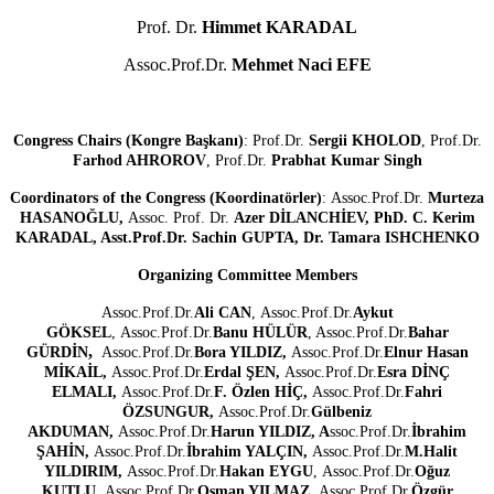
Prof. Dr.
Himmet KARADAL
Assoc.Prof.Dr.
Mehmet Naci EFE
Congress Chairs (Kongre Başkanı)
: Prof.Dr.
Sergii KHOLOD
, Prof.Dr.
Farhod AHROROV
, Prof.Dr.
Prabhat Kumar Singh
Coordinators of the Congress (Koordinatörler)
: Assoc.Prof.Dr.
Murteza
HASANOĞLU,
Assoc. Prof. Dr.
Azer DİLANCHİEV, PhD. C. Kerim
KARADAL, Asst.Prof.Dr. Sachin GUPTA, Dr. Tamara ISHCHENKO
Organizing Committee Members
Assoc.Prof.Dr.
Ali CAN
, Assoc.Prof.Dr.
Aykut
GÖKSEL
, Assoc.Prof.Dr.
Banu HÜLÜR
, Assoc.Prof.Dr.
Bahar
,
GÜRDİN
Assoc.Prof.Dr.
Bora YILDIZ,
Assoc.Prof.Dr.
Elnur Hasan
MİKAİL,
Assoc.Prof.Dr.
Erdal ŞEN,
Assoc.Prof.Dr.
Esra DİNÇ
ELMALI,
Assoc.Prof.Dr.
F. Özlen HİÇ,
Assoc.Prof.Dr.
Fahri
ÖZSUNGUR,
Assoc.Prof.Dr.
Gülbeniz
AKDUMAN,
Assoc.Prof.Dr.
Harun YILDIZ, A
ssoc.Prof.Dr.
İbrahim
ŞAHİN,
Assoc.Prof.Dr.
İbrahim YALÇIN,
Assoc.Prof.Dr.
M.Halit
YILDIRIM,
Assoc.Prof.Dr.
Hakan EYGU
, Assoc.Prof.Dr.
Oğuz
KUTLU
, Assoc.Prof.Dr.
Osman YILMAZ,
Assoc.Prof.Dr.
Özgür