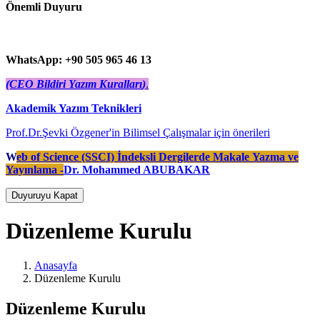
Önemli Duyuru
WhatsApp: +90 505 965 46 13
(CEO Bildiri Yazım Kuralları
)
.
Akademik Yazım Teknikleri
Prof.Dr.Şevki Özgener'in Bilimsel Çalışmalar için önerileri
W
eb of Science (SSCI) İndeksli Dergilerde Makale Yazma ve
Yayınlama -
Dr. Mohammed ABUBAKAR
Duyuruyu Kapat
Düzenleme Kurulu
Anasayfa
Düzenleme Kurulu
Düzenleme Kurulu