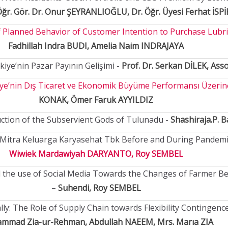
ğr. Gör. Dr. Onur ŞEYRANLIOĞLU, Dr. Öğr. Üyesi Ferhat İS
Planned Behavior of Customer Intention to Purchase Lubrica
Fadhillah Indra BUDI, Amelia Naim INDRAJAYA
kiye’nin Pazar Payının Gelişimi -
Prof. Dr. Serkan DİLEK, Asso
kiye’nin Dış Ticaret ve Ekonomik Büyüme Performansı Üzerine
KONAK, Ömer Faruk AYYILDIZ
ction of the Subservient Gods of Tulunadu -
Shashiraja.P. B
t. Mitra Keluarga Karyasehat Tbk Before and During Pandemi
Wiwiek Mardawiyah DARYANTO, Roy SEMBEL
 the use of Social Media Towards the Changes of Farmer B
–
Suhendi, Roy SEMBEL
: The Role of Supply Chain towards Flexibility Contingence
mmad Zia-ur-Rehman, Abdullah NAEEM, Mrs. Marıa ZIA