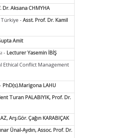
f. Dr. Aksana CHMYHA
 Türkiye -
Asst. Prof. Dr. Kamil
upta Amit
ı -
Lecturer Yasemin İBİŞ
al Ethical Conflict Management
-
PhD(s).Marigona LAHU
ent Turan PALABIYIK, Prof. Dr.
MAZ, Arş.Gör. Çağın KARABIÇAK
ınar Ünal-Aydın, Assoc. Prof. Dr.