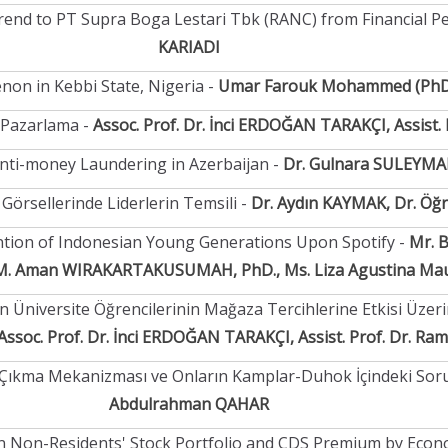
rend to PT Supra Boga Lestari Tbk (RANC) from Financial Pe
KARIADI
non in Kebbi State, Nigeria -
Umar Farouk Mohammed (PhD),
 Pazarlama -
Assoc. Prof. Dr. İnci ERDOĞAN TARAKÇI, Assist
Anti-money Laundering in Azerbaijan -
Dr. Gulnara SULEYM
örsellerinde Liderlerin Temsili -
Dr. Aydın KAYMAK, Dr. Öğ
ntion of Indonesian Young Generations Upon Spotify -
Mr. 
. M. Aman WIRAKARTAKUSUMAH, PhD., Ms. Liza Agustina M
n Üniversite Öğrencilerinin Mağaza Tercihlerine Etkisi Üzer
Assoc. Prof. Dr. İnci ERDOĞAN TARAKÇI, Assist. Prof. Dr. R
a Çıkma Mekanizması ve Onların Kamplar-Duhok İçindeki Soru
Abdulrahman QAHAR
en Non-Residents' Stock Portfolio and CDS Premium by Eco