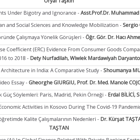
Oryal Taşkın
ts Under Bigotry and Ignorance -
Asst.Prof.Dr. Muhammad
n and Social Sciences and Knowledge Mobilization -
Sergio
töründe Çalışmaya Yönelik Görüşleri -
Öğr. Gör. Dr. Hacı Ah
e Coefficient (ERC) Evidence From Consumer Goods Compani
016 to 2018 -
Dety Nurfadilah, Wiwiek Mardawiyah Daryanto,
 Architecture in India: A Comparative Study -
Shoumanya MU
ideo Essay -
Gheorghe GIURGIU, Prof. Dr. Med. Manole CO
 Güç Söylemleri: Paris, Madrid, Pekin Örneği -
Erdal BİLİCİ,
onomic Activities in Kosovo During The Covid-19 Pandemic
öğretimde Kalite Çalışmalarının Nedenleri -
Dr. Kürşat TAŞTA
TAŞTAN