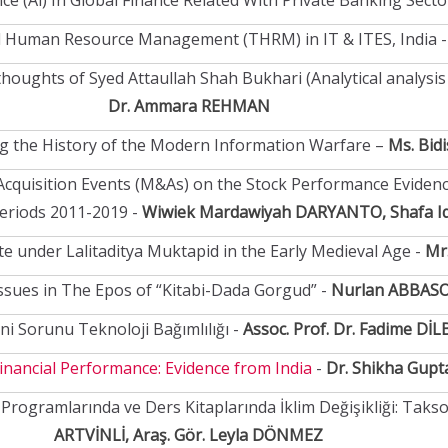
gence (Ai) In Global Finance Related With Private Banking Secto
al Human Resource Management (THRM) in IT & ITES, India 
ughts of Syed Attaullah Shah Bukhari (Analytical analysis in
Dr. Ammara REHMAN
g the History of the Modern Information Warfare –
Ms. Bid
Acquisition Events (M&As) on the Stock Performance Evidenc
eriods 2011-2019 -
Wiwiek Mardawiyah DARYANTO, Shafa Iq
te under Lalitaditya Muktapid in the Early Medieval Age -
Mr
Issues in The Epos of “Kitabi-Dada Gorgud” -
Nurlan ABBAS
ni Sorunu Teknoloji Bağımlılığı -
Assoc. Prof. Dr. Fadime Dİ
inancial Performance: Evidence from India
-
Dr. Shikha Gupt
Programlarında ve Ders Kitaplarında İklim Değişikliği: Taks
ARTVİNLİ, Araş. Gör. Leyla DÖNMEZ