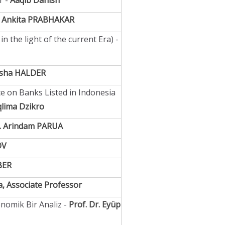
r -
Aaqib Danish
-
Ankita PRABHAKAR
 the light of the current Era) -
isha HALDER
e on Banks Listed in Indonesia
lima Dzikro
. Arindam PARUA
OV
LBER
a, Associate Professor
onomik Bir Analiz -
Prof. Dr. Eyüp