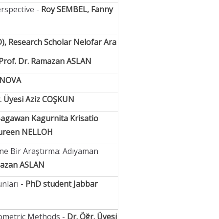
rspective -
Roy SEMBEL, Fanny
 Research Scholar Nelofar Ara
. Prof. Dr. Ramazan ASLAN
ANOVA
r. Üyesi Aziz COŞKUN
Bagawan Kagurnita Krisatio
aureen NELLOH
ine Bir Araştırma: Adıyaman
amazan ASLAN
nları -
PhD student Jabbar
nometric Methods -
Dr. Öğr. Üyesi