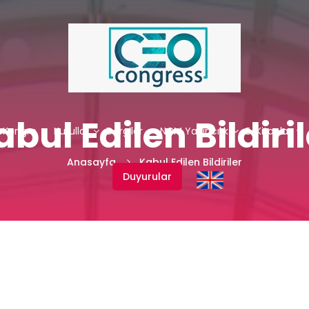
abul Edilen Bildiril
. Kongre
Kurullar
Dergiler
NCM Yayıncılık
E-Kitaplar
Anasayfa
Kabul Edilen Bildiriler
Duyurular