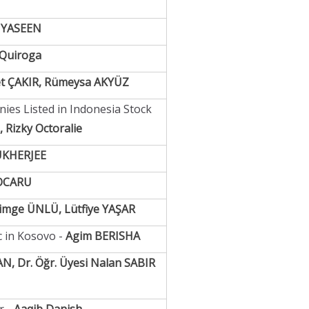
 YASEEN
 Quiroga
met ÇAKIR, Rümeysa AKYÜZ
es Listed in Indonesia Stock
 Rizky Octoralie
KHERJEE
JOCARU
 Simge ÜNLÜ, Lütfiye YAŞAR
 in Kosovo -
Agim BERISHA
N, Dr. Öğr. Üyesi Nalan SABIR