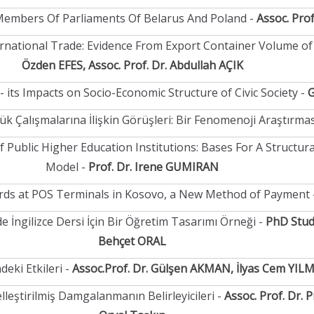
f Members Of Parliaments Of Belarus And Poland -
Assoc. Pro
ternational Trade: Evidence From Export Container Volume of
Özden EFES, Assoc. Prof. Dr. Abdullah AÇIK
- its Impacts on Socio-Economic Structure of Civic Society -
G
ük Çalışmalarına İlişkin Görüşleri: Bir Fenomenoji Araştırmas
 Public Higher Education Institutions: Bases For A Structur
Model -
Prof. Dr. Irene GUMIRAN
rds at POS Terminals in Kosovo, a New Method of Payment 
İngilizce Dersi İçin Bir Öğretim Tasarımı Örneği -
PhD Stud
Behçet ORAL
eki Etkileri -
Assoc.Prof. Dr. Gülşen AKMAN, İlyas Cem YIL
leştirilmiş Damgalanmanın Belirleyicileri -
Assoc. Prof. Dr. P