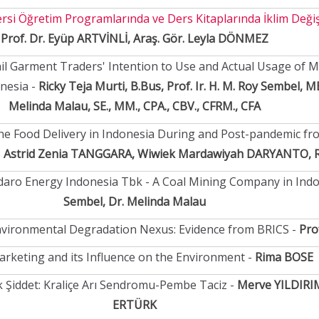
ersi Öğretim Programlarında ve Ders Kitaplarında İklim Değiş
Prof. Dr. Eyüp ARTVİNLİ, Araş. Gör. Leyla DÖNMEZ
ail Garment Traders' Intention to Use and Actual Usage of Mo
onesia -
Ricky Teja Murti, B.Bus, Prof. Ir. H. M. Roy Sembel, MBA
Melinda Malau, SE., MM., CPA., CBV., CFRM., CFA
ine Food Delivery in Indonesia During and Post-pandemic fr
-
Astrid Zenia TANGGARA, Wiwiek Mardawiyah DARYANTO, 
Adaro Energy Indonesia Tbk - A Coal Mining Company in Indo
Sembel, Dr. Melinda Malau
nvironmental Degradation Nexus: Evidence from BRICS -
Pro
arketing and its Influence on the Environment -
Rima BOSE
k Şiddet: Kraliçe Arı Sendromu-Pembe Taciz -
Merve YILDIRIM
ERTÜRK