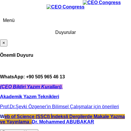
Menü
Duyurular
×
Önemli Duyuru
WhatsApp: +90 505 965 46 13
(CEO Bildiri Yazım Kuralları
)
.
Akademik Yazım Teknikleri
Prof.Dr.Şevki Özgener'in Bilimsel Çalışmalar için önerileri
W
eb of Science (SSCI) İndeksli Dergilerde Makale Yazma
ve Yayınlama -
Dr. Mohammed ABUBAKAR