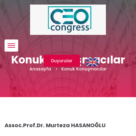
Menü
Konuk Konuşmacılar
Duyurular
Anasayfa
Konuk Konuşmacılar
Assoc.Prof.Dr. Murteza HASANOĞLU